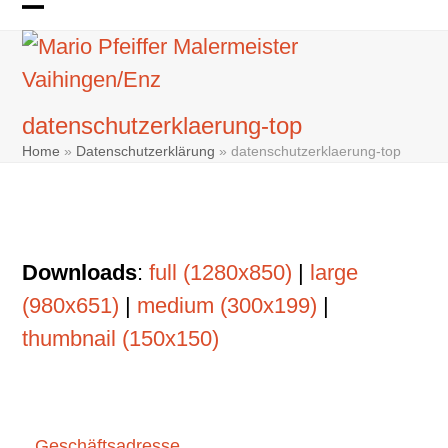
Skip
Open
Close
to
mobile
mobile
content
menu
menu
datenschutzerklaerung-top
Home
»
Datenschutzerklärung
»
datenschutzerklaerung-top
Downloads
:
full (1280x850)
|
large
(980x651)
|
medium (300x199)
|
thumbnail (150x150)
Geschäftsadresse