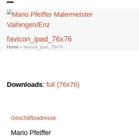
Skip
Open
Close
to
mobile
mobile
content
menu
menu
favicon_ipad_76x76
Home
»
favicon_ipad_76x76
Downloads
:
full (76x76)
Geschäftsadresse
Mario Pfeiffer