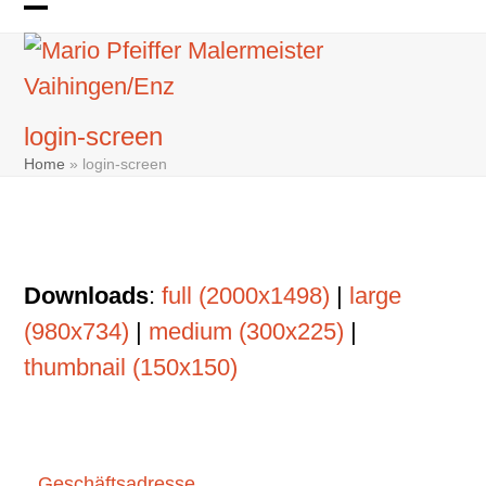
Skip
Open
Close
to
mobile
mobile
content
menu
menu
login-screen
Home
»
login-screen
Downloads
:
full (2000x1498)
|
large
(980x734)
|
medium (300x225)
|
thumbnail (150x150)
Geschäftsadresse