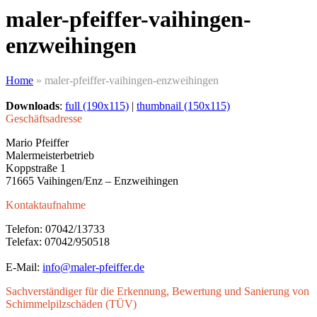
menu
menu
maler-pfeiffer-vaihingen-
enzweihingen
Home
»
maler-pfeiffer-vaihingen-enzweihingen
Downloads
:
full (190x115)
|
thumbnail (150x115)
Geschäftsadresse
Mario Pfeiffer
Malermeisterbetrieb
Koppstraße 1
71665 Vaihingen/Enz – Enzweihingen
Kontaktaufnahme
Telefon: 07042/13733
Telefax: 07042/950518
E-Mail:
info@maler-pfeiffer.de
Sachverständiger für die Erkennung, Bewertung und Sanierung von
Schimmelpilzschäden (TÜV)