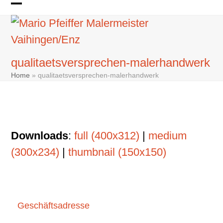
Skip
Open
Close
to
mobile
mobile
content
menu
menu
qualitaetsversprechen-malerhandwerk
Home
»
qualitaetsversprechen-malerhandwerk
Downloads
:
full (400x312)
|
medium
(300x234)
|
thumbnail (150x150)
Geschäftsadresse