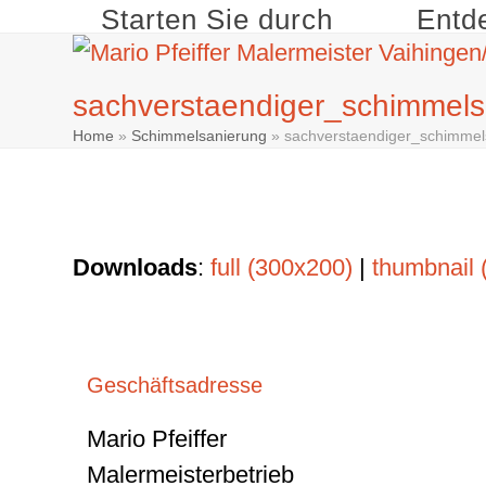
Skip
Starten Sie durch
Entd
to
content
sachverstaendiger_schimmel
Home
»
Schimmelsanierung
»
sachverstaendiger_schimme
Downloads
:
full (300x200)
|
thumbnail 
Geschäftsadresse
Mario Pfeiffer
Malermeisterbetrieb