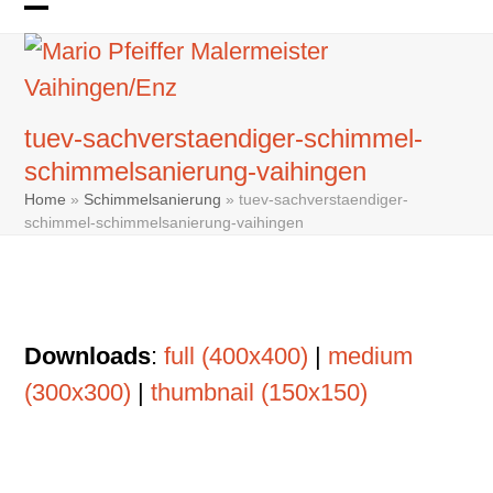
Skip
Open
Close
to
mobile
mobile
content
menu
menu
tuev-sachverstaendiger-schimmel-
schimmelsanierung-vaihingen
Home
»
Schimmelsanierung
»
tuev-sachverstaendiger-
schimmel-schimmelsanierung-vaihingen
Downloads
:
full (400x400)
|
medium
(300x300)
|
thumbnail (150x150)